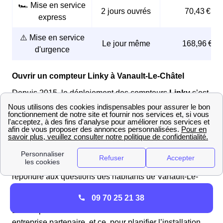
🏎️ Mise en service
2 jours ouvrés
70,43 €
express
⚠️ Mise en service
Le jour même
168,96 €
d'urgence
Ouvrir un compteur Linky à Vanault-Le-Châtel
Depuis 2015, le déploiement des compteurs
Linky
s’est
accéléré en France. Les Vanautières et les Vanautiers
peuvent désormais changer pour ce compteur
communicant. Pour faciliter l'installation de son
compteur
Linky
, le client le Vanautier peut téléphoner à
Enedis au
09.70.83.19.70
et choisir le 2. Ce service est
disponible du lundi au vendredi de 08h00 à 17h00 pour
répondre aux questions des habitants de Vanault-Le-
Châtel.
09 70 25 21 38
Enedis prendra contact avec le le Vanautier via une
entreprise partenaire, et ce, pour planifier l’installation