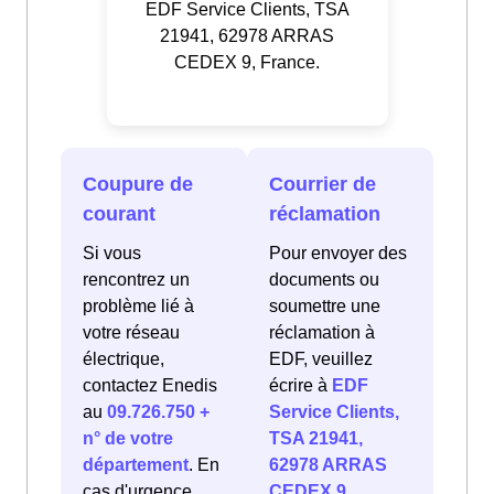
EDF Service Clients, TSA
21941, 62978 ARRAS
CEDEX 9, France.
Coupure de
Courrier de
courant
réclamation
Si vous
Pour envoyer des
rencontrez un
documents ou
problème lié à
soumettre une
votre réseau
réclamation à
électrique,
EDF, veuillez
contactez Enedis
écrire à
EDF
au
09.726.750 +
Service Clients,
n° de votre
TSA 21941,
département
. En
62978 ARRAS
cas d'urgence
CEDEX 9,