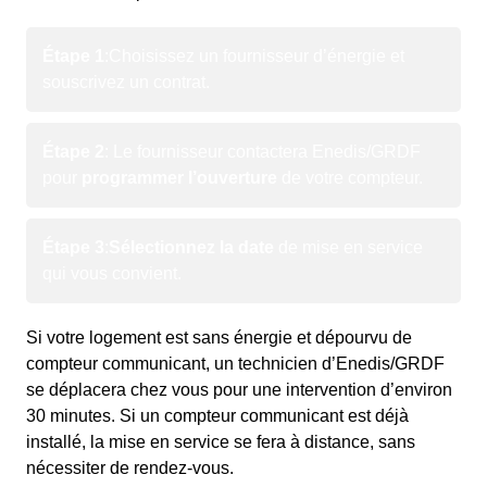
Étape 1
:
Choisissez un fournisseur d’énergie et
souscrivez un contrat.
Étape 2
: Le fournisseur contactera Enedis/GRDF
pour
programmer l’ouverture
de votre compteur.
Étape 3
:
Sélectionnez la date
de mise en service
qui vous convient.
Si votre logement est sans énergie et dépourvu de
compteur communicant, un technicien d’Enedis/GRDF
se déplacera chez vous pour une intervention d’environ
30 minutes. Si un compteur communicant est déjà
installé, la mise en service se fera à distance, sans
nécessiter de rendez-vous.