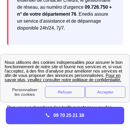
essentiel de contacter Enedis, le gestionnaire
de réseau, au numéro d'urgence
09.726.750 +
n° de votre département 76
. Enedis assure
un service d'assistance et de dépannage
disponible 24h/24, 7j/7.
Comparateur d'offres gaz à Vatierville : avis et
classement des fournisseurs en 2025
Pour les Vatiervillais souhaitant faire un choix éclairé
parmi les offres de gaz, la comparaison est essentielle.
Notre sélection vous propose des offres spécialement
adaptées à vos
besoins énergétiques.
Que vous recherchiez des tarifs avantageux ou des
options plus écologiques, découvrez les offres de gaz
09 70 25 21 38
EDF que nous avons sélectionnées pour vous :