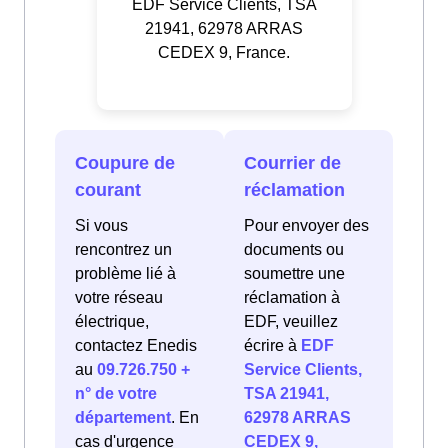
EDF Service Clients, TSA
21941, 62978 ARRAS
CEDEX 9, France.
Coupure de
Courrier de
courant
réclamation
Si vous
Pour envoyer des
rencontrez un
documents ou
problème lié à
soumettre une
votre réseau
réclamation à
électrique,
EDF, veuillez
contactez Enedis
écrire à
EDF
au
09.726.750 +
Service Clients,
n° de votre
TSA 21941,
département
. En
62978 ARRAS
cas d'urgence
CEDEX 9,