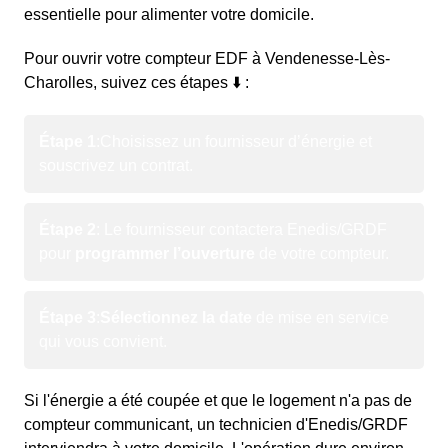
essentielle pour alimenter votre domicile.
Pour ouvrir votre compteur EDF à Vendenesse-Lès-
Charolles, suivez ces étapes ⬇️ :
Étape 1
:
Choisissez un fournisseur d’énergie et
souscrivez un contrat.
Étape 2
: Le fournisseur contactera Enedis/GRDF
pour
programmer l’ouverture
de votre compteur.
Étape 3
:
Sélectionnez la date
de mise en service
qui vous convient.
Si l'énergie a été coupée et que le logement n'a pas de
compteur communicant, un technicien d'Enedis/GRDF