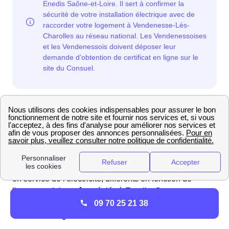
Comment connaître les prix et délais de la mise en
service EDF à Vendenesse-Lès-Charolles en 2025 ?
Les Vendenessois et les Vendenessoises résidant à
Vendenesse-Lès-Charolles (71120) bénéficient de tarifs
de mise en service fixés par les autorités, les mêmes
pour tous les fournisseurs d'énergie. Les frais de mise
en service de l'électricité, différents en fonction de
l'urgence, doivent être réglés à Enedis. Quant au gaz,
09 70 25 21 38
les frais sont à régler auprès de GRDF, le gestionnaire
du réseau de gaz.