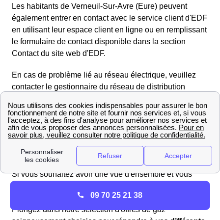
Les habitants de Verneuil-Sur-Avre (Eure) peuvent
également entrer en contact avec le service client d'EDF
en utilisant leur espace client en ligne ou en remplissant
le formulaire de contact disponible dans la section
Contact du site web d'EDF.
En cas de problème lié au réseau électrique, veuillez
contacter le gestionnaire du réseau de distribution
Enedis (anciennement ERDF) au numéro gratuit
d'urgence pour le dépannage :
09.726.750 + n° de votre
département 27
. Enedis se chargera rapidement de
toute interruption de courant ou panne d'électricité.
Trouvez les meilleurs fournisseurs de gaz en 2025 à
Verneuil-Sur-Avre
Si vous souhaitez avoir une vue d'ensemble et vous
faire une opinion objective sur les offres de gaz, il est
09 70 25 21 38
indispensable de les comparer les unes aux autres.
Plongez dans notre sélection d'offres de gaz