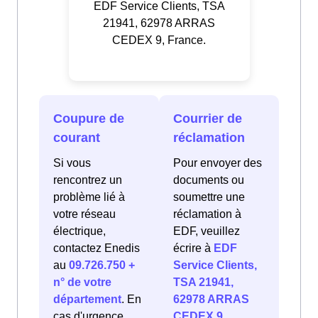
EDF Service Clients, TSA
21941, 62978 ARRAS
CEDEX 9, France.
Coupure de
Courrier de
courant
réclamation
Si vous
Pour envoyer des
rencontrez un
documents ou
problème lié à
soumettre une
votre réseau
réclamation à
électrique,
EDF, veuillez
contactez Enedis
écrire à
EDF
au
09.726.750 +
Service Clients,
n° de votre
TSA 21941,
département
. En
62978 ARRAS
cas d'urgence
CEDEX 9,