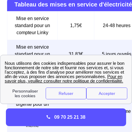
Tableau des mises en service d'électricité
Mise en service
standard pour un
1,75€
24-48 heures
compteur Linky
Mise en service
standard pour un
31,83€
5 jours ouvrés
ancien compteur
Mise en service
sous 24 à 48
74,83€
express
heures
Mise en service
urgente pour un
compteur Linky,
61,25€
Le jour même
09 70 25 21 38
réalisée le jour
même