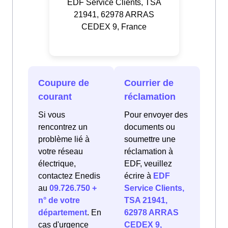
EDF Service Clients, TSA
21941, 62978 ARRAS
CEDEX 9, France
Coupure de
Courrier de
courant
réclamation
Si vous
Pour envoyer des
rencontrez un
documents ou
problème lié à
soumettre une
votre réseau
réclamation à
électrique,
EDF, veuillez
contactez Enedis
écrire à
EDF
au
09.726.750 +
Service Clients,
n° de votre
TSA 21941,
département
. En
62978 ARRAS
cas d'urgence
CEDEX 9,