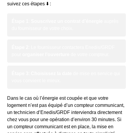
suivez ces étapes ⬇️ :
Étape 1
:
Souscrivez un contrat d’énergie
auprès
du fournisseur de votre choix.
Étape 2
: Le fournisseur contactera Enedis/GRDF
pour
organiser l’ouverture
de votre compteur.
Étape 3
:
Choisissez la date
de mise en service qui
vous convient le mieux.
Dans le cas où l’énergie est coupée et que votre
logement n’est pas équipé d’un compteur communicant,
un technicien d’Enedis/GRDF interviendra directement
chez vous pour une opération d’environ 30 minutes. Si
un compteur communicant est en place, la mise en