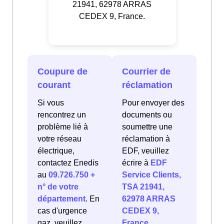
21941, 62978 ARRAS
CEDEX 9, France.
Coupure de
Courrier de
courant
réclamation
Si vous
Pour envoyer des
rencontrez un
documents ou
problème lié à
soumettre une
votre réseau
réclamation à
électrique,
EDF, veuillez
contactez Enedis
écrire à
EDF
au
09.726.750 +
Service Clients,
n° de votre
TSA 21941,
département
. En
62978 ARRAS
cas d'urgence
CEDEX 9,
gaz, veuillez
France
.