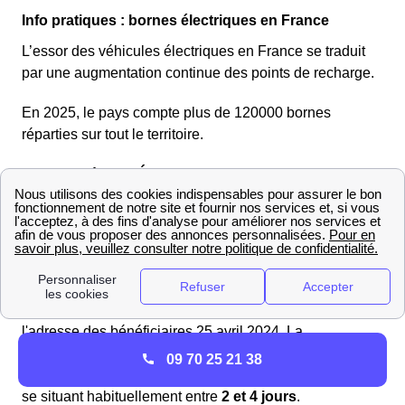
Info pratiques : bornes électriques en France
L’essor des véhicules électriques en France se traduit
par une augmentation continue des points de recharge.
En 2025, le pays compte plus de 120000 bornes
réparties sur tout le territoire.
EDF et Chèques Énergie 2025 : Ce que vous devez
savoir à Versigny
Les résidents de Versigny peuvent bénéficier
d'économies sur leurs dépenses énergétiques grâce au
chèque énergie.
Cette année, les chèques énergie seront délivrés à
l'adresse des bénéficiaires 25 avril 2024. La
programmation de l'envoi des chèques est consultable
09 70 25 21 38
en ligne, les écarts entre la transmission et la réception
se situant habituellement entre
2 et 4 jours
.