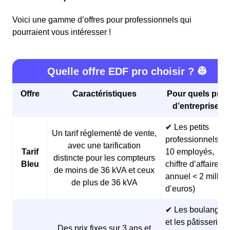
Voici une gamme d’offres pour professionnels qui
pourraient vous intéresser !
Quelle offre EDF pro choisir ? 👷
Offre
Caractéristiques
Pour quels profi
d’entreprises 
✔ Les petits
Un tarif réglementé de vente,
professionnels (<
avec une tarification
Tarif
10 employés,
distincte pour les compteurs
Bleu
chiffre d’affaires
de moins de 36 kVA et ceux
annuel < 2 millio
de plus de 36 kVA
d’euros)
✔ Les boulangeri
et les pâtisseries
Des prix fixes sur 3 ans et