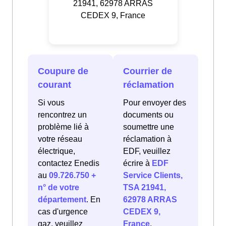
21941, 62978 ARRAS
CEDEX 9, France
Coupure de
Courrier de
courant
réclamation
Si vous
Pour envoyer des
rencontrez un
documents ou
problème lié à
soumettre une
votre réseau
réclamation à
électrique,
EDF, veuillez
contactez Enedis
écrire à
EDF
au
09.726.750 +
Service Clients,
n° de votre
TSA 21941,
département
. En
62978 ARRAS
cas d'urgence
CEDEX 9,
gaz, veuillez
France
.