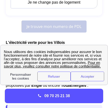
L'électricité verte pour les Villois
Il existe de nombreux fournisseurs d'énergie qui
proposent des
offres d'électricité verte
à Villes-Sur-
Auzon et en Provence-Alpes-Côte d'Azur. Certains
d'entre eux, tels qu'
Enercoop
ou encore
Mint Énergie
se sont spécialisés dans ce domaine, mais les Villois
peuvent également se tourner vers des offres énergies
proposées par
Engie
ou encore
TotalEnergies
.
Souscrire une offre verte est donc possible pour les
09 70 25 21 38
habitants de Villes-Sur-Auzon.