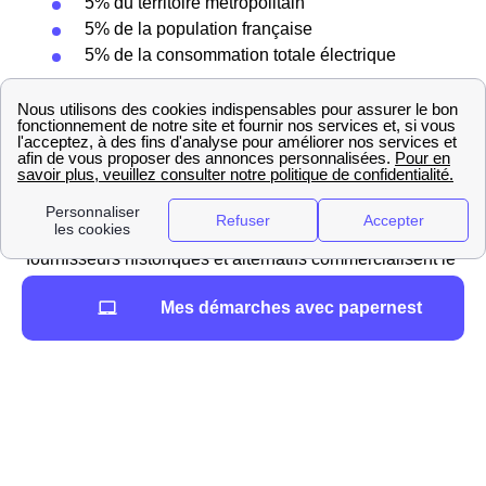
5% du territoire métropolitain
5% de la population française
5% de la consommation totale électrique
Concernant les 95% restant de la population, ce sont les
fournisseurs traditionnels, concurrents et alternatifs qui
se répartissent le marché. ERDF, nouvellement Enedis a
pour rôle d'assurer la distribution de l'électricité jusque
chez le consommateur. Concernant le gaz, c'est GRDF,
qui s'occupe de la distribution du gaz. Ensuite les
fournisseurs historiques et alternatifs commercialisent le
gaz et l'électricité directement vers le consommateur.
Mes démarches avec papernest
Naissance des ELD
Une entreprise locale de distribution (ELD) est une
entreprise publique locale en charge de la distribution
énergétique (gaz et électricité) sur un territoire non-
desservi par le distributeur classique Enedis,
anciennement ERDF, ou GRDF.