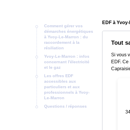
EDF à Yvoy-
Comment gérer vos
démarches énergétiques
à Yvoy-Le-Marron : du
Tout s
raccordement à la
résiliation
Si vous 
Yvoy-Le-Marron : infos
EDF. Ce 
concernant l'électricité
et le gaz
Capraisie
Les offres EDF
accessibles aux
particuliers et aux
professionnels à Yvoy-
Le-Marron
Questions / réponses
34