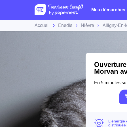
Mes démarches
Accueil
Enedis
Nièvre
Alligny-En-