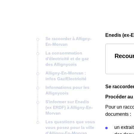
Enedis (ex-E
Se raccorder à Alligny-
En-Morvan
La consommation
Recour
d'électricité et de gaz
des Allignycois
Alligny-En-Morvan :
infos Gaz/Electricité
Se raccorder
Informations pour les
Allignycois
Procéder au
S'informer sur Enedis
Pour un racc
(ex ERDF) à Alligny-En-
Morvan
documents :
Les questions que vous
un extrai
vous posez pour la ville
d'Alligny-En-Morvan