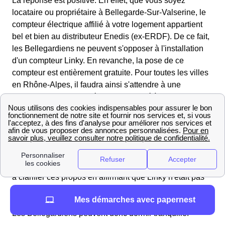
La réponse est positive. En effet, que vous soyez
locataire ou propriétaire à Bellegarde-Sur-Valserine, le
compteur électrique affilié à votre logement appartient
bel et bien au distributeur Enedis (ex-ERDF). De ce fait,
les Bellegardiens ne peuvent s'opposer à l'installation
d'un compteur Linky. En revanche, la pose de ce
compteur est entièrement gratuite. Pour toutes les villes
en Rhône-Alpes, il faudra ainsi s'attendre à une
intervention dans l'année, si ce n'est déjà fait.
Linky est-il dangereux ?
Le compteur communiquant d'Enedis a été vivement
critiqué, certains pointant du doigt les ondes négatives
pour la santé qu'il pourrait émettre. Le distributeur a tenu
à clarifier ces propos en affirmant que Linky n'était pas
plus dangereux que le WiFi public, qui utilise
Mes démarches avec papernest
notamment le même système de propagation d'ondes.
Les Bellegardiens peuvent donc dormir tranquille.