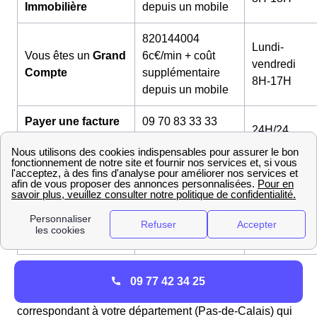
Immobilière
depuis un mobile
820144004
Lundi-
Vous êtes un
Grand
6c€/min + coût
vendredi
Compte
supplémentaire
8H-17H
depuis un mobile
Payer une facture
09 70 83 33 33
24H/24
ou déclarer une
Gratuit (numéro
7J/7
auto-relève
vert)
3929
Travaux de
Gratuit depuis un
Lundi-samed
chauffage-
fixe
8H-18H30
isolation
Site EDF Travaux
Pour toute
urgence
à Beuvry, il est conseillé d'appeler
09 77 42 34 25
le gestionnaire de réseau Enedis (ex-ErDF) au numéro
correspondant à votre département (Pas-de-Calais) qui