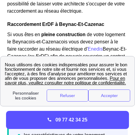
possibilité de laisser votre architecte s'occuper de votre
raccordement au réseau électrique.
Raccordement ErDF à Beynac-Et-Cazenac
Si vous êtes en
pleine construction
de votre logement
le Beynacois-et-Cazenacois vous devez penser à le
faire raccorder au réseau électrique d'
Enedis
Beynac-Et-
Cazenac (ex-ErDF) afin de pouvoir souscrire un contrat
d'électricité auprès d'un fournisseur une fois vos travaux
terminés.
Pour cela vous devez adresser à Enedis une demande
de raccordement en vous rendant sur son site internet et
en constituant un dossier.
09 77 42 34 25