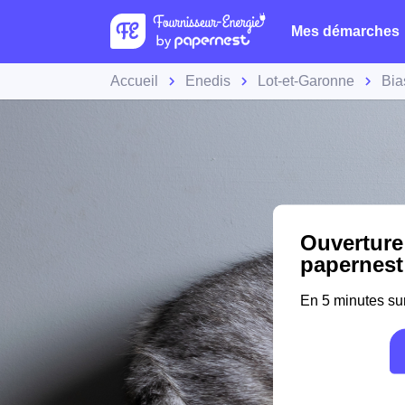
Mes démarches
Accueil
Enedis
Lot-et-Garonne
Bia