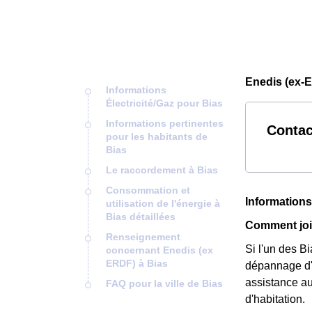
Enedis (ex-E
Informations
Électricité/Gaz pour Bias
Informations pertinentes
Contac
pour les habitants de
Bias
Le raccordement à Bias
Consommation et
Informations
utilisation de l'énergie à
Bias détaillées
Comment joi
Renseignement
Si l'un des Bi
concernant Enedis (ex
ERDF) à Bias
dépannage d'
assistance au
FAQ pour la ville de Bias
d'habitation.