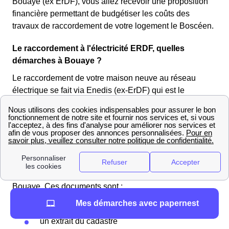
Bouaye (ex ErDF), vous allez recevoir une proposition
financière permettant de budgétiser les coûts des
travaux de raccordement de votre logement le Boscéen.
Le raccordement à l'électricité ERDF, quelles
démarches à Bouaye ?
Le raccordement de votre maison neuve au réseau
électrique se fait via Enedis (ex-ErDF) qui est le
gestionnaire de réseau électrique sur 95% du territoire
français. Pour entamer la démarche d'un raccordement à
Bouaye, il faut contacter directement Enedis.
Dans le cas où vous souhaitez constituer vous même
votre dossier, il vous faudra vous munir de documents
relatifs à la construction de votre maison neuve à
Bouaye. Ces documents sont :
Mes démarches avec papernest
le permis de construire (délivré par Bouaye)
un extrait du cadastre