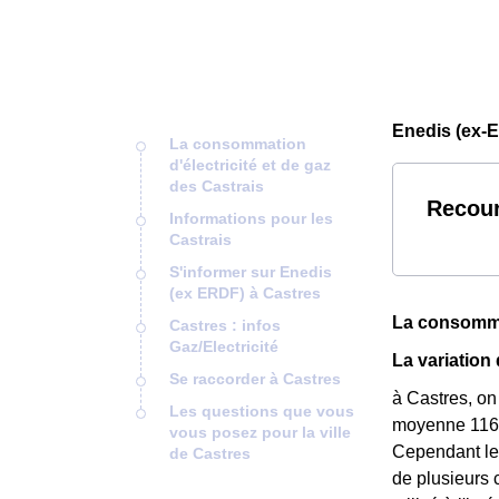
Enedis (ex-E
La consommation
d'électricité et de gaz
des Castrais
Recour
Informations pour les
Castrais
S'informer sur Enedis
(ex ERDF) à Castres
La consommat
Castres : infos
Gaz/Electricité
La variation
Se raccorder à Castres
à Castres, on
Les questions que vous
moyenne 116 
vous posez pour la ville
Cependant le
de Castres
de plusieurs 