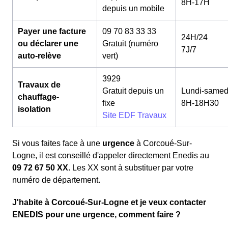
8H-17H
depuis un mobile
Payer une facture
09 70 83 33 33
24H/24
ou déclarer une
Gratuit (numéro
7J/7
auto-relève
vert)
3929
Travaux de
Gratuit depuis un
Lundi-samed
chauffage-
fixe
8H-18H30
isolation
Site EDF Travaux
Si vous faites face à une
urgence
à Corcoué-Sur-
Logne, il est conseillé d'appeler directement Enedis au
09 72 67 50 XX.
Les XX sont à substituer par votre
numéro de département.
J'habite à Corcoué-Sur-Logne et je veux contacter
ENEDIS pour une urgence, comment faire ?