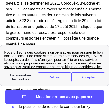
devraitdis. se terminer en 2021. Corcoué-Sur-Logne et
ses 1122 logements de foyers sont concernés au même
titre que les autres. Les deux articles de lois suivants :
article L322-8 du code de l'énergie et article 29 de la loi
de transition énergétique du 17 août 2015 indiquent que
le gestionnaire du réseau est responsable des
compteurs et doit les entretenir. Il possède une grande
liberté à ce niveau.
Sur son site internet, en répondant à la question "Ce
changement de compteur est-il obligatoire ?", Enedis a
donné clairement sa position sur le sujet :"Il est
indispensable et encadré par la loi. [..]. En cas
d'obstruction à son changement, vous serez soumis à un
"relevé spécial" payant au moins une fois par an." On y
apprend plusieurs choses:
Mes démarches avec papernest
la volonté d'Enedis d'installer ce compteur
la possibilité de refuser le compteur Linky