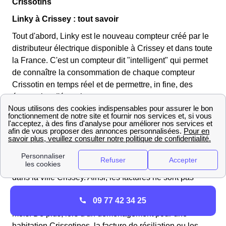
Crissotins
Linky à Crissey : tout savoir
Tout d'abord, Linky est le nouveau compteur créé par le
distributeur électrique disponible à Crissey et dans toute
la France. C'est un compteur dit "intelligent" qui permet
de connaître la consommation de chaque compteur
Crissotin en temps réel et de permettre, in fine, des
économies d'énergie.
Quel est l'intérêt d'avoir un nouveau compteur ?
L'intérêt pour les Crissotins et Crissotines est surtout au
niveau tarifaire. En effet, le compteur permet de suivre
en temps réel la consommation exacte du logement
dans la ville Crissey. Ainsi, les factures ne sont pas
choisies sur l'estimation mais une consommation à
09 77 42 34 25
Crissey réelle car la relève se fait à distance tous les
mois. De plus, lors d'un déménagement pour une
habitation Crissotines, la facture de résiliation ou les