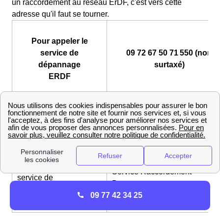
un raccordement au réseau ErDF, c'est vers cette
adresse qu'il faut se tourner.
Pour appeler le
service de
09 72 67 50 71 550 (non
dépannage
surtaxé)
ERDF
Pour contacter le
Service Raccordement
service de
Bourgogne :
raccordement au réseau
http://www.enedis.fr/aide_conta
ERDF Particuliers
Pour contacter le
Service Raccordement
service de
Bourgogne :
raccordement au réseau
09 77 42 34 25
http://www.enedis.fr/aide_conta
ERDF Professionnels