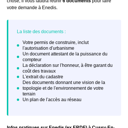
chose, il vous faudra réunir
6 documents
pour faire
votre demande à Enedis.
Infos pratiques sur Enedis (ex ERDF) à Cussy-En-