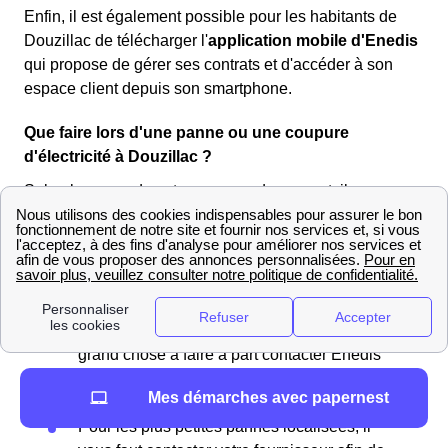
Enfin, il est également possible pour les habitants de
Douzillac de télécharger l'
application mobile d'Enedis
qui propose de gérer ses contrats et d'accéder à son
espace client depuis son smartphone.
Que faire lors d'une panne ou une coupure
d'électricité à Douzillac ?
Selon la cause de votre coupure de courant, il vous
faudra réagir de différentes façon. On peut classer ces
coupures en deux catégories, les pannes généralisées à
votre quartier ou à votre Douzillac et les pannes ne
concernant que votre habitation.
Pour les pannes généralisées il n'y a pas
grand chose à faire à part contacter Enedis
afin d'obtenir des renseignements sur le
Mes démarches avec papernest
problème et d'éventuellement les prévenir.
Pour les plus petites pannes localisées, il