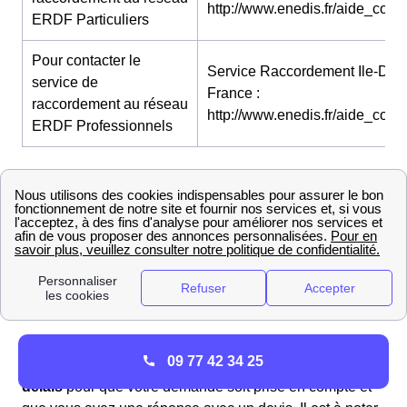
http://www.enedis.fr/aide_conta
ERDF Particuliers
Pour contacter le
Service Raccordement Ile-De-
service de
France :
raccordement au réseau
http://www.enedis.fr/aide_conta
ERDF Professionnels
Le raccordement à Ermont
Raccorder sa nouvelle maison à Ermont avec ErDF
Vous construisez votre maison de rêve et naturellement
vous voulez profiter de l'électricité au plus vite. Les
démarches de raccordement au réseau sont les mêmes
pour un logement existant et un logement neuf.
Ces démarches peuvent s'effectuent par Enedis
09 77 42 34 25
(anciennement appelé ErDF). Il faudra
6 semaines de
délais
pour que votre demande soit prise en compte et