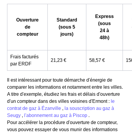
Express
Ouverture
Standard
(sous
de
(sous 5
24 à
compteur
jours)
48h)
Frais facturés
21,23 €
58,57 €
15
par ERDF
Il est intéressant pour toute démarche d'énergie de
comparer les informations et notamment entre les villes.
A titre d'exemple, étudiez les frais et délais d'ouverture
d'un compteur dans des villes voisines d'Ermont :
le
contrat de gaz à Ézanville
,
la souscription au gaz à
Seugy
,
l'abonnement au gaz à Piscop
.
Pour accélérer la procédure d'ouverture de compteur,
vous pouvez essayer de vous munir des informations