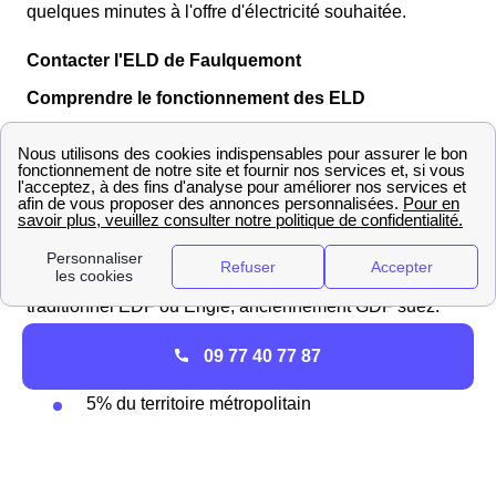
quelques minutes à l'offre d'électricité souhaitée.
Contacter l'ELD de Faulquemont
Comprendre le fonctionnement des ELD
Quel est le rôle d'une ELD à Faulquemont ?
La mission d'une ELD est d'
entretenir et de gérer les
réseaux de distribution
locaux d'électricité et du gaz
sur un territoire désigné ainsi que de fournir l'offre de
gaz et d'électricité aux consommateurs fixés sur les tarifs
réglementés par l'état à la place des fournisseurs
traditionnel EDF ou Engie, anciennement GDF suez.
Les ELD représentent :
09 77 40 77 87
5% du territoire métropolitain
5% de la population française
5% de la consommation totale électrique