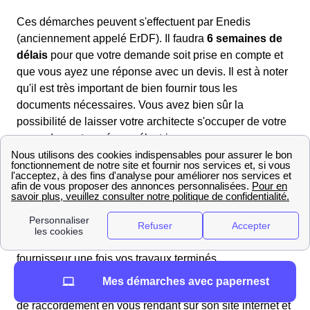
Ces démarches peuvent s'effectuent par Enedis
(anciennement appelé ErDF). Il faudra
6 semaines de
délais
pour que votre demande soit prise en compte et
que vous ayez une réponse avec un devis. Il est à noter
qu'il est très important de bien fournir tous les
documents nécessaires. Vous avez bien sûr la
possibilité de laisser votre architecte s'occuper de votre
raccordement au réseau électrique.
Raccordement ErDF à Faverges
Si vous êtes en
pleine construction
de votre logement
le Favergien vous devez penser à le faire raccorder au
réseau électrique d'
Enedis
Faverges (ex-ErDF) afin de
pouvoir souscrire un contrat d'électricité auprès d'un
fournisseur une fois vos travaux terminés.
Mes démarches avec papernest
Pour cela vous devez adresser à Enedis une demande
de raccordement en vous rendant sur son site internet et