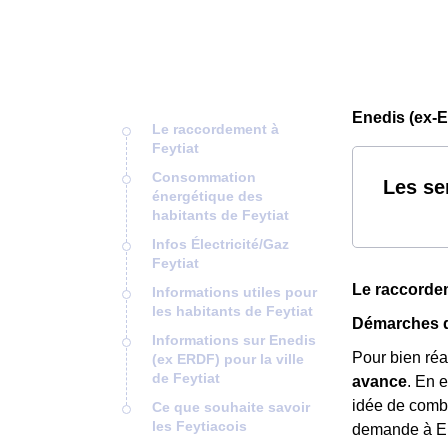
Enedis (ex-E
Le raccordement à
Feytiat
Consommation
Les se
énergétique des
habitants de Feytiat
Infos Électricité/Gaz
Feytiat
Le raccordem
Informations utiles pour
les habitants de Feytiat
Démarches d
Informations sur Enedis
Pour bien ré
(ex ERDF) pour la ville
de Feytiat
avance
. En e
idée de combi
Ce que souhaite savoir
les Feytiacois
demande à E