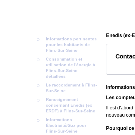
Enedis (ex-E
Informations pertinentes
pour les habitants de
Flins-Sur-Seine
Contac
Consommation et
utilisation de l'énergie à
Flins-Sur-Seine
détaillées
Le raccordement à Flins-
Informations
Sur-Seine
Les compteur
Renseignement
concernant Enedis (ex
Il est d'abor
ERDF) à Flins-Sur-Seine
nouveau compt
Informations
Électricité/Gaz pour
Pourquoi ce
Flins-Sur-Seine