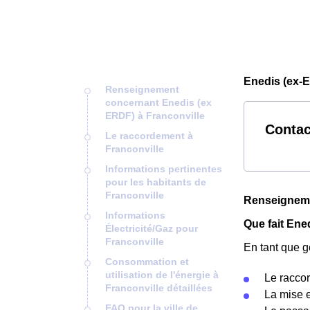
Enedis (ex-E
Renseignement
concernant Enedis (ex
ERDF) à Franconville
Contac
Le raccordement à
Franconville
Informations pertinentes
pour les habitants de
Franconville
Renseigneme
Informations
Que fait Ene
Électricité/Gaz pour
Franconville
En tant que g
Consommation et
utilisation de l'énergie à
Le racco
Franconville détaillées
La mise e
FAQ pour la ville de