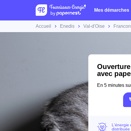
Mes démarches
Accueil
Enedis
Val-d'Oise
Franconv