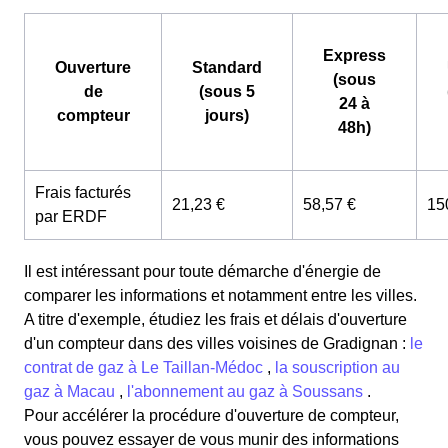
Express
Ouverture
Standard
(sous
de
(sous 5
24 à
compteur
jours)
48h)
Frais facturés
21,23 €
58,57 €
15
par ERDF
Il est intéressant pour toute démarche d'énergie de
comparer les informations et notamment entre les villes.
A titre d'exemple, étudiez les frais et délais d'ouverture
d'un compteur dans des villes voisines de Gradignan :
le
contrat de gaz à Le Taillan-Médoc
,
la souscription au
gaz à Macau
,
l'abonnement au gaz à Soussans
.
Pour accélérer la procédure d'ouverture de compteur,
vous pouvez essayer de vous munir des informations