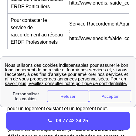
http://www.enedis.fr/aide_conta
ERDF Particuliers
Pour contacter le
Service Raccordement Aquitai
service de
:
raccordement au réseau
http://www.enedis.fr/aide_conta
ERDF Professionnels
Le raccordement à Gradignan
Raccorder sa nouvelle maison à Gradignan avec
ErDF
Vous construisez votre maison de rêve et naturellement
vous voulez profiter de l'électricité au plus vite. Les
démarches de raccordement au réseau sont les mêmes
pour un logement existant et un logement neuf.
09 77 42 34 25
Ces démarches peuvent s'effectuent par Enedis
(anciennement appelé ErDF). Il faudra
6 semaines de