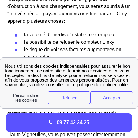
d'obstruction à son changement, vous serez soumis à un
"relevé spécial" payant au moins une fois par an." On y
apprend plusieurs choses:
la volonté d'Enedis d'installer ce compteur
la possibilité de refuser le compteur Linky
le risque de voir ses factures augmentées en
cas de refus
S'informer sur Enedis (ex ERDF) à Haute-Vigneulles
Les numéros d'ERDF à Haute-Vigneulles selon vos
besoins
Vous avez besoin de joindre ErDF à Haute-Vigneulles ?
Vous pouvez joindre le service dépannage du
distributeur au
09 72 67 50 57
(appel non surtaxé).
09 77 42 34 25
Pour un raccordement au réseau électrique ErDF de
Haute-Vigneulles, vous pouvez passer directement en