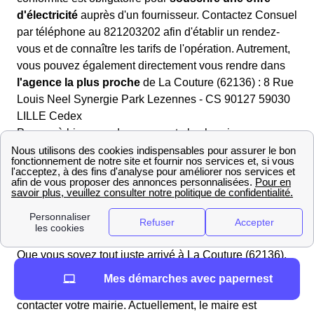
d'électricité
auprès d'un fournisseur. Contactez Consuel
par téléphone au 821203202 afin d'établir un rendez-
vous et de connaître les tarifs de l'opération. Autrement,
vous pouvez également directement vous rendre dans
l'agence la plus proche
de La Couture (62136) : 8 Rue
Louis Neel Synergie Park Lezennes - CS 90127 59030
LILLE Cedex
Pensez à bien prendre en compte les horaires
d'ouvertures indiqués ci-dessous : Du lundi au
vendredide 8h à 12h et de 14h à 16h30 (15h30 le
vendredi)
Mairie de La Couture : informations pratiques et
contacts
Que vous soyez tout juste arrivé à La Couture (62136),
que vous projetiez de vous y installer ou que vous soyez
Mes démarches avec papernest
un le L de longue date, vous pouvez avoir besoin de
contacter votre mairie. Actuellement, le maire est