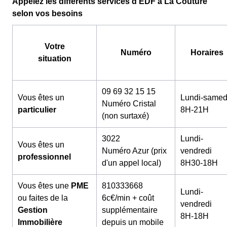
Appelez les différents services d'EDF à La Couture
selon vos besoins
Votre
Numéro
Horaires
situation
09 69 32 15 15
Vous êtes un
Lundi-samed
Numéro Cristal
particulier
8H-21H
(non surtaxé)
3022
Lundi-
Vous êtes un
Numéro Azur (prix
vendredi
professionnel
d'un appel local)
8H30-18H
Vous êtes une
PME
810333668
Lundi-
ou faites de la
6c€/min + coût
vendredi
Gestion
supplémentaire
8H-18H
Immobilière
depuis un mobile