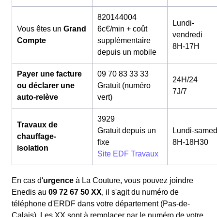
820144004
Lundi-
Vous êtes un
Grand
6c€/min + coût
vendredi
Compte
supplémentaire
8H-17H
depuis un mobile
Payer une facture
09 70 83 33 33
24H/24
ou déclarer une
Gratuit (numéro
7J/7
auto-relève
vert)
3929
Travaux de
Gratuit depuis un
Lundi-samed
chauffage-
fixe
8H-18H30
isolation
Site EDF Travaux
En cas d'
urgence
à La Couture, vous pouvez joindre
Enedis au
09 72 67 50 XX
, il s'agit du numéro de
téléphone d'ERDF dans votre département (Pas-de-
Calais). Les XX sont à remplacer par le numéro de votre