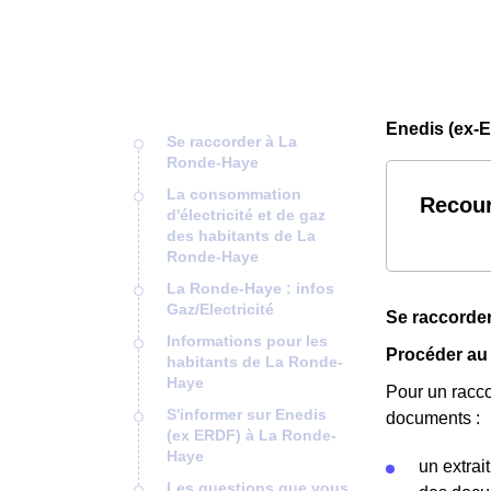
Enedis (ex-
Se raccorder à La
Ronde-Haye
La consommation
Recour
d'électricité et de gaz
des habitants de La
Ronde-Haye
La Ronde-Haye : infos
Gaz/Electricité
Se raccorde
Informations pour les
Procéder au
habitants de La Ronde-
Haye
Pour un racc
S'informer sur Enedis
documents :
(ex ERDF) à La Ronde-
Haye
un extrai
Les questions que vous