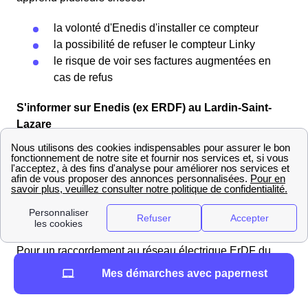
la volonté d'Enedis d'installer ce compteur
la possibilité de refuser le compteur Linky
le risque de voir ses factures augmentées en
cas de refus
S'informer sur Enedis (ex ERDF) au Lardin-Saint-
Lazare
Les numéros d'ERDF au Lardin-Saint-Lazare selon
vos besoins
Vous avez besoin de joindre ErDF au Lardin-Saint-
Lazare ? Vous pouvez joindre le service dépannage du
distributeur au
09 72 67 50 24
(appel non surtaxé).
Pour un raccordement au réseau électrique ErDF du
Lardin-Saint-Lazare, vous pouvez passer directement en
Mes démarches avec papernest
ligne par le site internet :
http://www.enedis.fr/