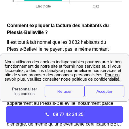
Comment expliquer la facture des habitants du
Plessis-Belleville ?
Il est tout à fait normal que les 3 832 habitants du
Plessis-Belleville ne payent pas le même montant
lorsqu'ils reçoivent leur facture d'énergie, car il s'agit
d'un coût qui varie très facilement.
D'abord, le montant d'une facture d'énergie au Plessis-
Belleville dépend du combustible utilisé, ainsi que du
type de chauffage du foyer l'habitant du Plessis-
Belleville. Ensuite, une maison consomme plus qu'un
appartement au Plessis-Belleville, notamment parce
qu'il y a plus de surface à chauffer. Le nombre
09 77 42 34 25
d'équipements électriques joue également sur la facture
d'énergie, de même qu'une éventuelle certification BBC.