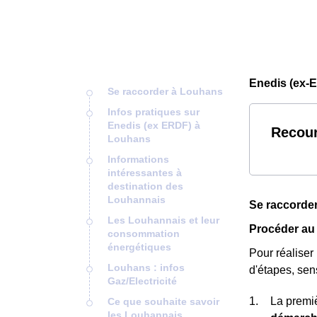
Enedis (ex-
Se raccorder à Louhans
Infos pratiques sur
Enedis (ex ERDF) à
Recour
Louhans
Informations
intéressantes à
destination des
Louhannais
Se raccorde
Les Louhannais et leur
Procéder au
consommation
énergétiques
Pour réaliser
Louhans : infos
d'étapes, se
Gaz/Electricité
La premiè
Ce que souhaite savoir
les Louhannais