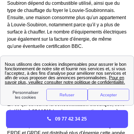
Soubiron dépend du combustible utilisé, ainsi que du
type de chauffage du foyer le Louvie-Soubironnais.
Ensuite, une maison consomme plus qu'un appartement
à Louvie-Soubiron, notamment parce qu'il y a plus de
surface à chauffer. Le nombre d'équipements électriques
joue également sur la facture d'énergie, de même
qu'une éventuelle certification BBC.
A titre informatif, sachez que les 142 logements foyers
Louvie-Soubironnais dépensent en moyenne 259.0
euros pour se fournir en énergie chaque année.
Gaz et électricité : consommation et distribution à
Louvie-Soubiron
En ce qui concerne la
consommation électrique
, celle-
ci s'élève à 824 MWh/an. La consommation de gaz à
Louvie-Soubiron s'éleve quant à elle à 0 MWh/an. De
09 77 42 34 25
plus si on prend en considération ces deux énergies,
ERDF et GRDF ont distribué plus d'énergie cette année