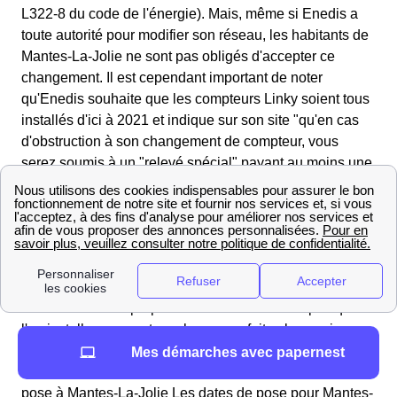
L322-8 du code de l'énergie). Mais, même si Enedis a
toute autorité pour modifier son réseau, les habitants de
Mantes-La-Jolie ne sont pas obligés d'accepter ce
changement. Il est cependant important de noter
qu'Enedis souhaite que les compteurs Linky soient tous
installés d'ici à 2021 et indique sur son site "qu'en cas
d'obstruction à son changement de compteur, vous
serez soumis à un "relevé spécial" payant au moins une
fois par an". Il est possible de refuser l'installation du
compteur mais vos tarifs risquent donc d'augmenter.
Je refuse que l'on installe un compteur Linky chez
moi
Enedis peut installer le compteur Linky sans votre
présence dès lors que l'on peut accéder à celui-ci sans
entrer dans votre propriété. Si vous ne voulez pas que
l'on installe ce compteur chez vous, faites le savoir en
envoyant une lettre recommandée avec accusé de
Mes démarches avec papernest
réception à Enedis, un mois avant la date prévue pour la
pose à Mantes-La-Jolie Les dates de pose pour Mantes-