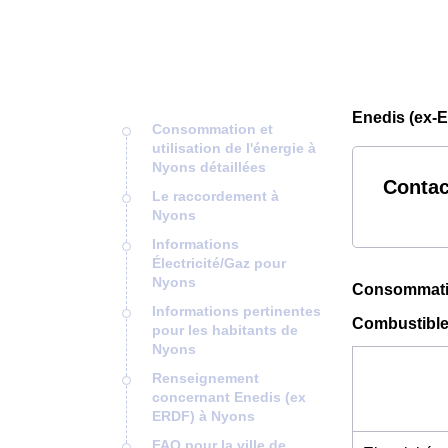
Enedis (ex-
Consommation et
utilisation de l'énergie à
Nyons détaillées
Contac
Le raccordement à
Nyons
Informations
Électricité/Gaz pour
Nyons
Consommation
Informations pertinentes
Combustible 
pour les habitants de
Nyons
Renseignement
concernant Enedis (ex
ERDF) à Nyons
FAQ pour la ville de