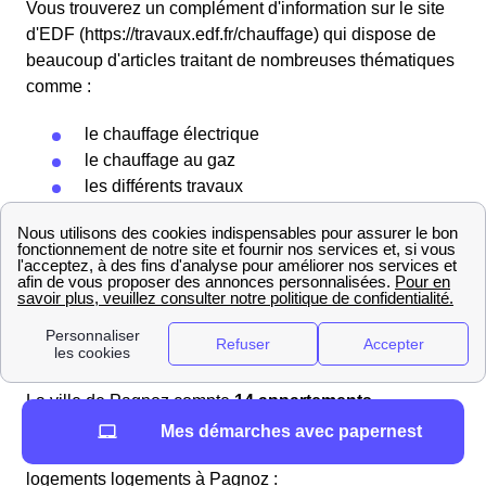
Vous trouverez un complément d'information sur le site
d'EDF (https://travaux.edf.fr/chauffage) qui dispose de
beaucoup d'articles traitant de nombreuses thématiques
comme :
le chauffage électrique
le chauffage au gaz
les différents travaux
les devis liés aux rénovations énergétiques
Vous aurez donc l'occasion de trouver de nombreux
conseils vous permettant de réaliser de belles
économies d'énergie à Pagnoz
Les types de logements à Pagnoz et leur nombre
La ville de Pagnoz compte
14 appartements
appartements
et
101 maisons
pour 221.
Mes démarches avec papernest
Retrouvez ci-dessous les types d'habitats sur 115
logements logements à Pagnoz :