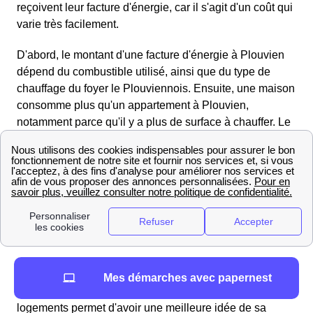
reçoivent leur facture d'énergie, car il s'agit d'un coût qui
varie très facilement.
D'abord, le montant d'une facture d'énergie à Plouvien
dépend du combustible utilisé, ainsi que du type de
chauffage du foyer le Plouviennois. Ensuite, une maison
consomme plus qu'un appartement à Plouvien,
notamment parce qu'il y a plus de surface à chauffer. Le
nombre d'équipements électriques joue également sur
la facture d'énergie, de même qu'une éventuelle
certification BBC.
A titre informatif, sachez que les 1575 logements foyers
Plouviennois dépensent en moyenne 209.0 euros pour
se fournir en énergie chaque année.
Nombre et type de logements présents à Plouvien
Mes démarches avec papernest
Connaître la composition d'une ville en termes de
logements permet d'avoir une meilleure idée de sa