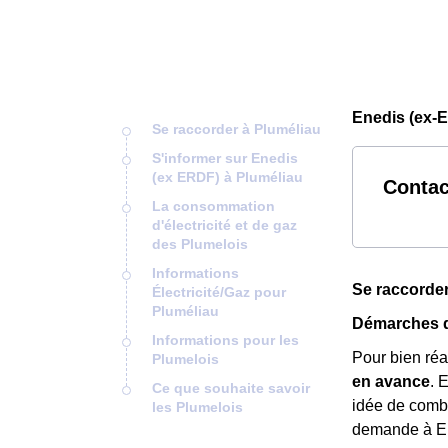
Enedis (ex-E
Se raccorder à Pluméliau
S'informer sur Enedis
(ex ERDF) à Pluméliau
Contac
La consommation
d'électricité et de gaz
des Plumelois
Informations
Se raccorder
Électricité/Gaz pour
Pluméliau
Démarches d
Informations pour les
Pour bien ré
Plumelois
en avance
. 
Ce que souhaite savoir
idée de combi
les Plumelois
demande à E