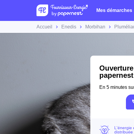
Mes démarches
Accueil
Enedis
Morbihan
Plumélia