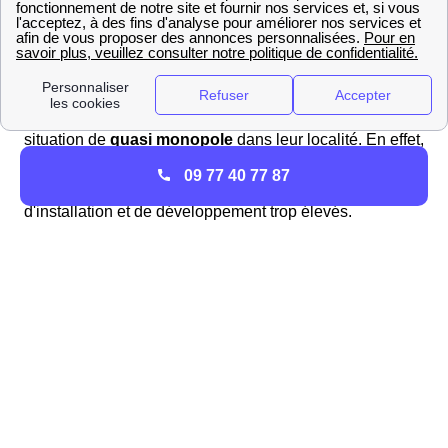
Quel choix de fournisseur à Pouilly ?
Nous dénombrons à ce jour 20 ELD pour le gaz et plus
de 140 pour l'électricité en France.
Les entreprises locales de distribution bénéficient d'une
situation de
quasi monopole
dans leur localité. En effet,
les fournisseurs tels que EDF, Eni, Direct Energie... n'ont
09 77 40 77 87
pas développé leurs offres considérant les coûts
d'installation et de développement trop élevés.