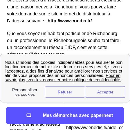
d'une maison neuve à Richebourg, vous pouvez faire
votre demande sur le site internet du distributeur, à
l'adresse suivante :
http://www.enedis.fr/
Que vous soyez un habitant particulier de Richebourg
ou un professionnel le Richebourgeois souhaitant faire
un raccordement au réseau ErDF, c'est vers cette
adresse qu'il faut se tourner.
Pour appeler le
service de
09 72 67 50 62136 (non
dépannage
surtaxé)
ERDF
Pour contacter le
Service Raccordement Nord-
Mes démarches avec papernest
service de
Pas-De-Calais :
raccordement au réseau
http://www.enedis.fr/aide_conta