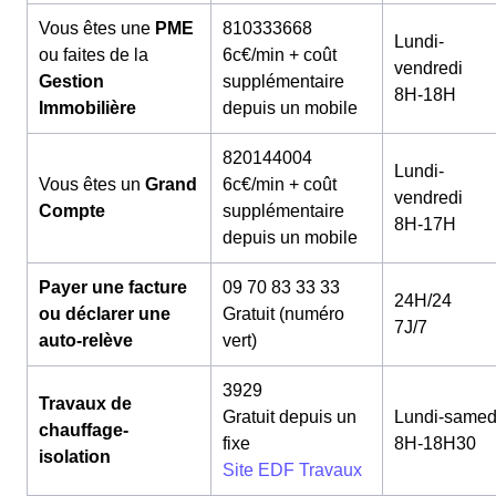
Vous êtes une
PME
810333668
Lundi-
ou faites de la
6c€/min + coût
vendredi
Gestion
supplémentaire
8H-18H
Immobilière
depuis un mobile
820144004
Lundi-
Vous êtes un
Grand
6c€/min + coût
vendredi
Compte
supplémentaire
8H-17H
depuis un mobile
Payer une facture
09 70 83 33 33
24H/24
ou déclarer une
Gratuit (numéro
7J/7
auto-relève
vert)
3929
Travaux de
Gratuit depuis un
Lundi-samed
chauffage-
fixe
8H-18H30
isolation
Site EDF Travaux