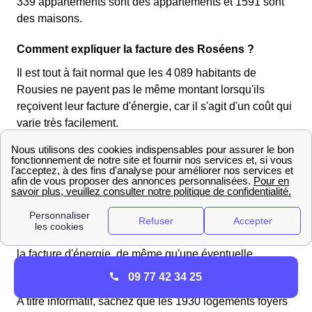
339 appartements sont des appartements et 1591 sont
des maisons.
Comment expliquer la facture des Roséens ?
Il est tout à fait normal que les 4 089 habitants de
Rousies ne payent pas le même montant lorsqu'ils
reçoivent leur facture d'énergie, car il s'agit d'un coût qui
varie très facilement.
D'abord, le montant d'une facture d'énergie à Rousies
dépend du combustible utilisé, ainsi que du type de
chauffage du foyer le Roséen. Ensuite, une maison
consomme plus qu'un appartement à Rousies,
notamment parce qu'il y a plus de surface à chauffer. Le
nombre d'équipements électriques joue également sur
la facture d'énergie, de même qu'une éventuelle
certification BBC.
09 77 42 34 25
A titre informatif, sachez que les 1930 logements foyers