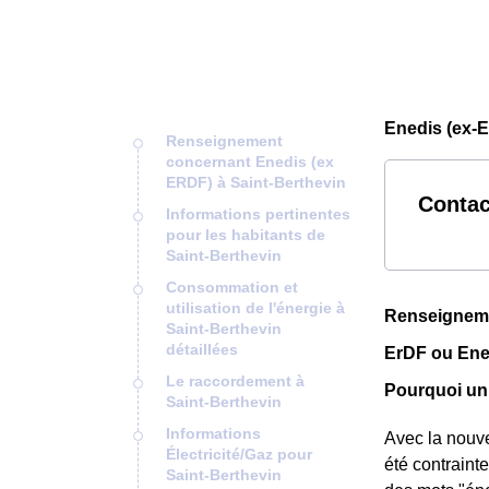
Enedis (ex-E
Renseignement
concernant Enedis (ex
ERDF) à Saint-Berthevin
Contac
Informations pertinentes
pour les habitants de
Saint-Berthevin
Consommation et
utilisation de l'énergie à
Renseigneme
Saint-Berthevin
détaillées
ErDF ou Ened
Le raccordement à
Pourquoi un
Saint-Berthevin
Informations
Avec la nouve
Électricité/Gaz pour
été contraint
Saint-Berthevin