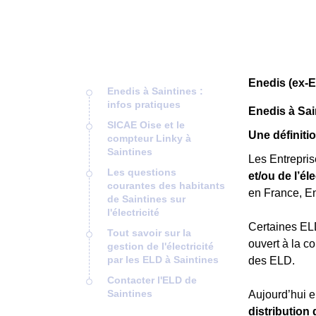
Enedis (ex-E
Enedis à Saintines :
infos pratiques
Enedis à Sai
SICAE Oise et le
Une définiti
compteur Linky à
Saintines
Les Entrepris
Les questions
et/ou de l’éle
courantes des habitants
en France, E
de Saintines sur
l'électricité
Certaines EL
Tout savoir sur la
ouvert à la c
gestion de l'électricité
par les ELD à Saintines
des ELD.
Contacter l'ELD de
Saintines
Aujourd’hui e
distribution 