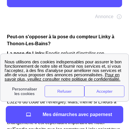
Peut-on s'opposer à la pose du compteur Linky à
Thonon-Les-Bains?
La pose de Linky
Enedis prévoit d'installer son
compteur Linky dans 35 millions de foyers, les 18892
logements foyers de Thonon-Les-Bains sont
nécessairement concernés. Enedis est gestionnaire du
réseau et a donc légalement autorité sur les
modifications apportées à ses compteurs (article 29 de
la loi de transition énergétique du 17 août 2015 + article
L322-8 du code de l'énergie). Mais, même si Enedis a
toute autorité pour modifier son réseau, les habitants de
Mes démarches avec papernest
Thonon-Les-Bains ne sont pas obligés d'accepter ce
changement. Il est cependant important de noter