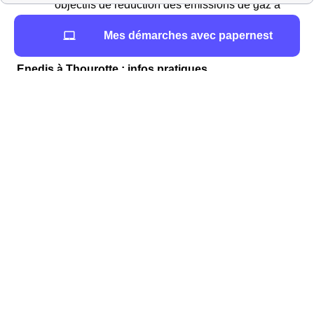
objectifs de réduction des émissions de gaz à
effet de serre et de développement des
Mes démarches avec papernest
énergies renouvelables.
Enedis à Thourotte : infos pratiques
Une définition d’ELD
Les Entreprises Locales de Distribution, telles que
SICAE Oise à Thourotte (60 150) se chargent de la
distribution du gaz et/ou de l’électricité
dans les
zones qui ne sont pas desservies par les principaux
gestionnaires de réseaux de l’énergie en France,
Enedis et GRDF.
Certaines ELD proposent aussi des
contrats d’énergie
: électricité et/ou gaz. En effet, même si le marché de
l’énergie est ouvert à la concurrence depuis 2007, les
petits professionnels et les consommateurs résidentiels
choisissent généralement des ELD.