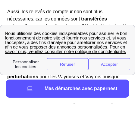
Aussi, les relevés de compteur non sont plus
nécessaires, car les données sont
transférées
automatiquement
au fournisseur d’électricité ainsi qu’à
l’ELD (SICAE des cantons de la Ferté-Alais et
limitrophes à Vayres-Sur-Essonne (91 820)).
Une autre fonctionnalité est la détection des coupures
de courant ou de tout autre problème sur le réseau. Cela
permet de
réduire considérablement les
perturbations
pour les Vayroises et Vayrois puisque
SICAE des cantons de la Ferté-Alais et limitrophes peut
Mes démarches avec papernest
effectuer une intervention au plus vite.
Enfin, les pannes sont minimisées pendant les périodes
de forte demande puisque les informations fournies par
les compteurs permettent de
mieux gérer la demande
en énergie
.