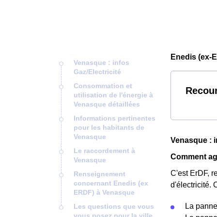
Enedis (ex-
Venasque : infos
Gaz/Electricité
Consommation et
Recour
utilisation de l'énergie à
Venasque détaillées
Informations pertinentes
pour les habitants de
Venasque
Venasque : i
Le raccordement à
Comment agir
Venasque
C'est ErDF, r
Renseignement
concernant Enedis (ex
d'électricité
ERDF) à Venasque
La panne
Les questions que vous
vous posez pour la ville