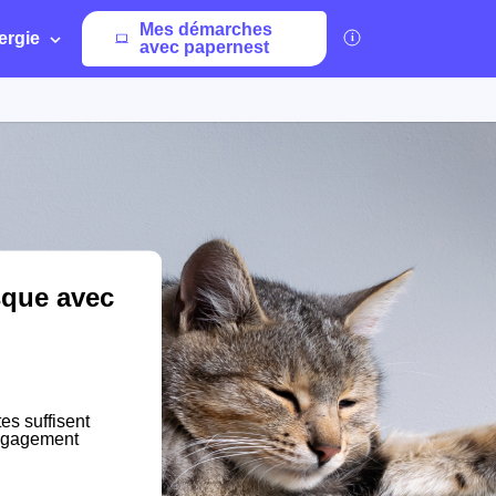
Mes démarches
ergie
avec papernest