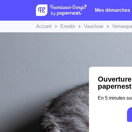
Mes démarches
Accueil
Enedis
Vaucluse
Venasqu