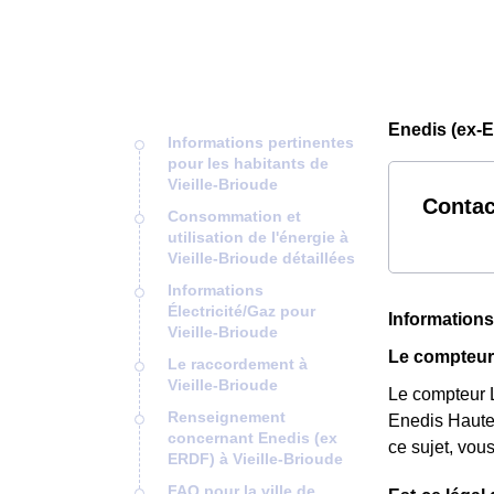
Enedis (ex-E
Informations pertinentes
pour les habitants de
Vieille-Brioude
Contac
Consommation et
utilisation de l'énergie à
Vieille-Brioude détaillées
Informations
Électricité/Gaz pour
Informations
Vieille-Brioude
Le compteur 
Le raccordement à
Vieille-Brioude
Le compteur L
Renseignement
Enedis Haute-
concernant Enedis (ex
ce sujet, vou
ERDF) à Vieille-Brioude
FAQ pour la ville de