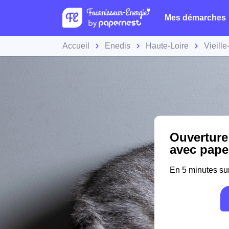
Mes démarches
Accueil
Enedis
Haute-Loire
Vieill